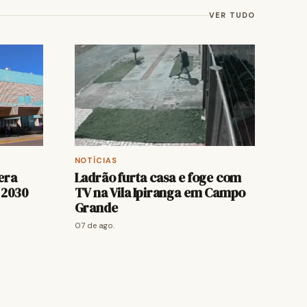
VER TUDO
NOTÍCIAS
bera
Ladrão furta casa e foge com
 2030
TV na Vila Ipiranga em Campo
Grande
07 de ago.