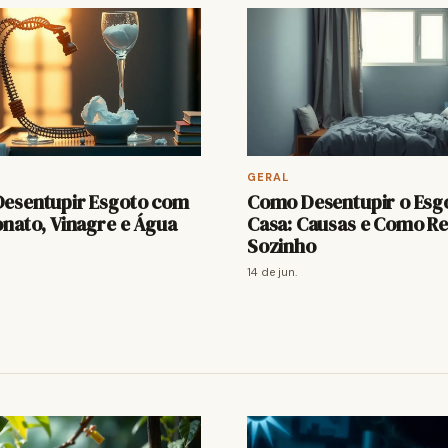
GERAL
esentupir Esgoto com
Como Desentupir o Esg
nato, Vinagre e Água
Casa: Causas e Como Re
Sozinho
14 de jun.