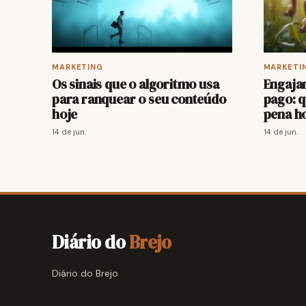
MARKETING
MARKETI
Os sinais que o algoritmo usa
Engaja
para ranquear o seu conteúdo
pago: q
hoje
pena h
14 de jun.
14 de jun.
Diário do
Brejo
Diário do Brejo