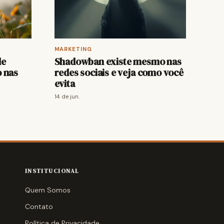
MARKETING
de
Shadowban existe mesmo nas
 nas
redes sociais e veja como você
evita
14 de jun.
INSTITUCIONAL
Quem Somos
Contato
Política de Privacidade