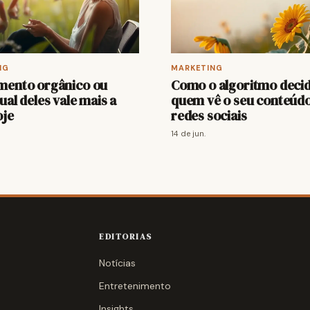
NG
MARKETING
mento orgânico ou
Como o algoritmo deci
ual deles vale mais a
quem vê o seu conteúdo
oje
redes sociais
14 de jun.
EDITORIAS
Notícias
Entretenimento
Insights