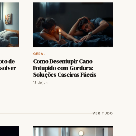
GERAL
oto de
Como Desentupir Cano
solver
Entupido com Gordura:
Soluções Caseiras Fáceis
13 de jun.
VER TUDO