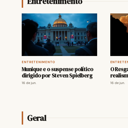
Entretenimento
ENTRETENIMENTO
ENTRETE
Munique e o suspense político
O Resga
dirigido por Steven Spielberg
realism
16 de jun.
16 de jun.
Geral