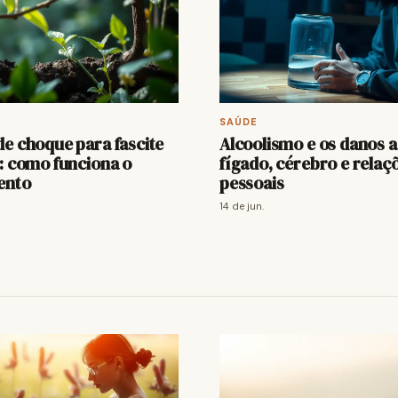
SAÚDE
e choque para fascite
Alcoolismo e os danos 
: como funciona o
fígado, cérebro e relaç
ento
pessoais
14 de jun.