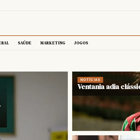
ERAL
SAÚDE
MARKETING
JOGOS
do Brejo
NOTÍCIAS
Ventania adia cláss
a