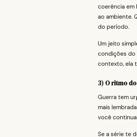
coerência em 
ao ambiente. 
do período.
Um jeito simpl
condições do 
contexto, ela 
3) O ritmo do
Guerra tem ur
mais lembradas
você continuar
Se a série te 