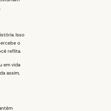
.
tória. Isso
percebe o
cê reflita.
u em vida
nda assim,
mantém