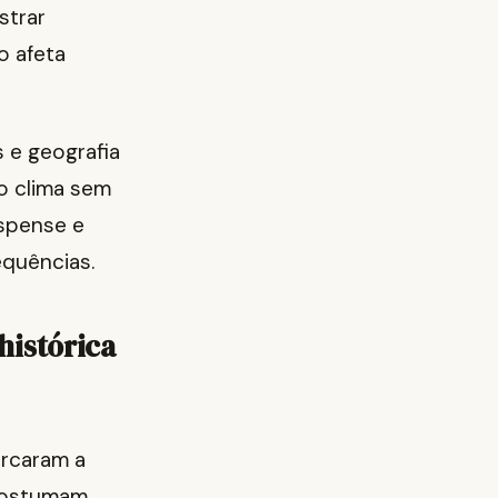
strar
o afeta
 e geografia
o clima sem
uspense e
quências.
histórica
arcaram a
 costumam