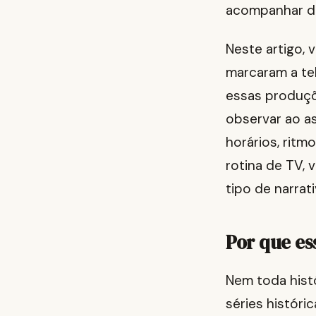
acompanhar d
Neste artigo, 
marcaram a tel
essas produçõ
observar ao a
horários, ritm
rotina de TV, 
tipo de narrati
Por que es
Nem toda histó
séries históri