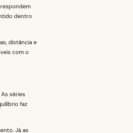
s respondem
ntido dentro
s, distância e
íveis com o
As séries
ilíbrio faz
mento. Já as