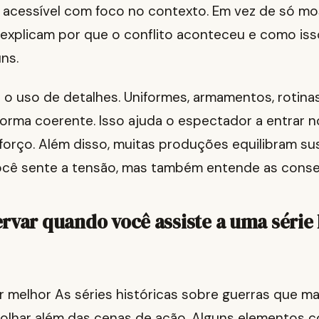
m acessível com foco no contexto. Em vez de só mo
 explicam por que o conflito aconteceu e como iss
ns.
o uso de detalhes. Uniformes, armamentos, rotinas
orma coerente. Isso ajuda o espectador a entrar n
sforço. Além disso, muitas produções equilibram s
ocê sente a tensão, mas também entende as conse
rvar quando você assiste a uma série 
r melhor As séries históricas sobre guerras que m
le olhar além das cenas de ação. Alguns elementos