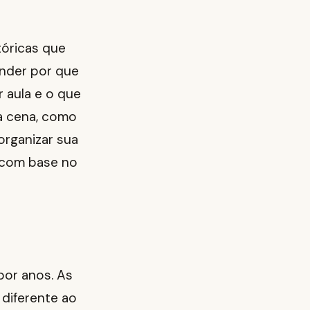
tóricas que
tender por que
 aula e o que
na cena, como
organizar sua
o com base no
por anos. As
 diferente ao