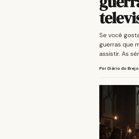
guerr
televi
Se você gosta
guerras que m
assistir. As s
Por Diário do Brejo