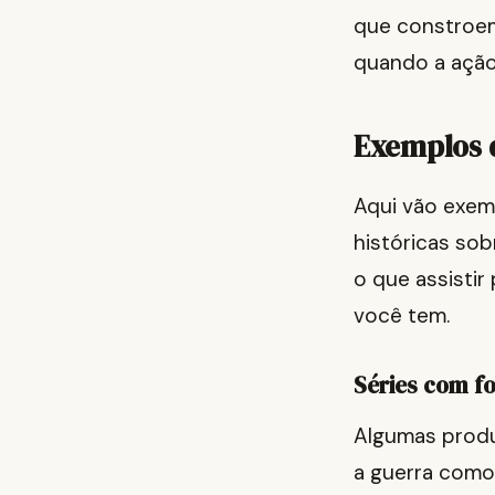
que constroem
quando a ação 
Exemplos d
Aqui vão exemp
históricas sob
o que assistir
você tem.
Séries com f
Algumas prod
a guerra como 