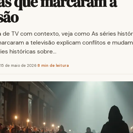
as que marcaram a
são
 de TV com contexto, veja como As séries histór
arcaram a televisão explicam conflitos e mudam
éries históricas sobre…
·
15 de maio de 2026
·
8 min de leitura