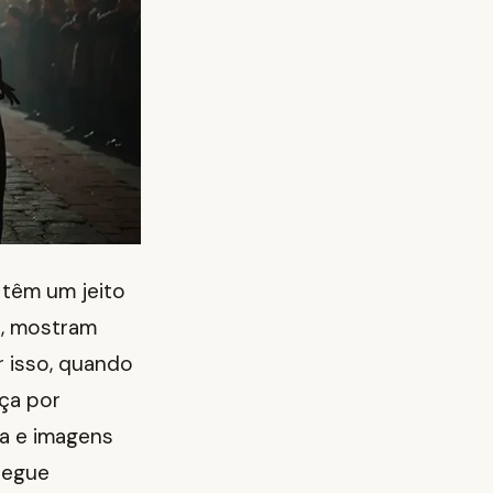
 têm um jeito
a, mostram
r isso, quando
eça por
sa e imagens
segue