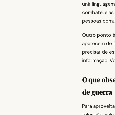
unir linguage
combate, elas
pessoas comu
Outro ponto é 
aparecem de f
precisar de e
informação. V
O que obse
de guerra
Para aproveita
televisão, va