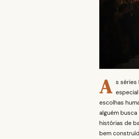
A
s séries
especial
escolhas huma
alguém busca a
histórias de b
bem construíd