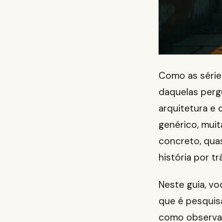
Como as série
daquelas perg
arquitetura e
genérico, mui
concreto, quas
história por t
Neste guia, vo
que é pesquis
como observar