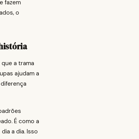
ue fazem
ados, o
istória
 que a trama
oupas ajudam a
 diferença
 padrões
eado. É como a
ia a dia. Isso