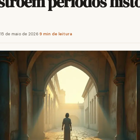
stroem períodos hist
·
15 de maio de 2026
·
9 min de leitura