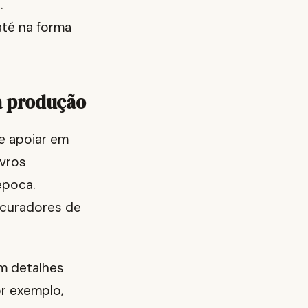
.
té na forma
oa produção
e apoiar em
ivros
época.
 curadores de
em detalhes
r exemplo,