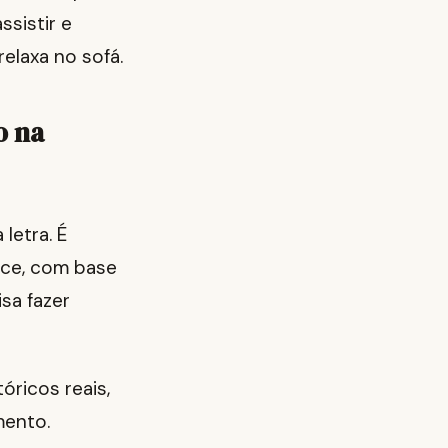
ssistir e
elaxa no sofá.
o na
letra. É
ece, com base
sa fazer
óricos reais,
mento.