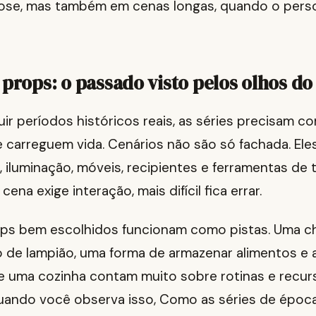
ose, mas também em cenas longas, quando o per
 props: o passado visto pelos olhos do
uir períodos históricos reais, as séries precisam co
 carreguem vida. Cenários não são só fachada. Ele
s, iluminação, móveis, recipientes e ferramentas de 
ena exige interação, mais difícil fica errar.
rops bem escolhidos funcionam como pistas. Uma ch
o de lampião, uma forma de armazenar alimentos e 
e uma cozinha contam muito sobre rotinas e recur
Quando você observa isso, Como as séries de épo