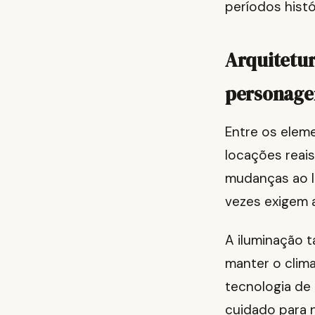
períodos histó
Arquitetur
personag
Entre os elem
locações reai
mudanças ao l
vezes exigem 
A iluminação t
manter o clima
tecnologia de
cuidado para n