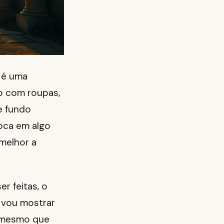
 é uma
o com roupas,
e fundo
oca em algo
melhor a
r feitas, o
 vou mostrar
, mesmo que