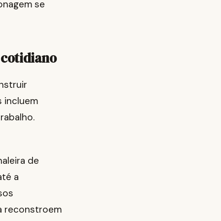
sonagem se
 cotidiano
nstruir
s incluem
trabalho.
aleira de
até a
sos
ca reconstroem