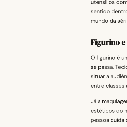
utensílios do
sentido dentr
mundo da série
Figurino e
O figurino é 
se passa. Teci
situar a audiê
entre classes
Já a maquiage
estéticos do 
pessoa cuida d