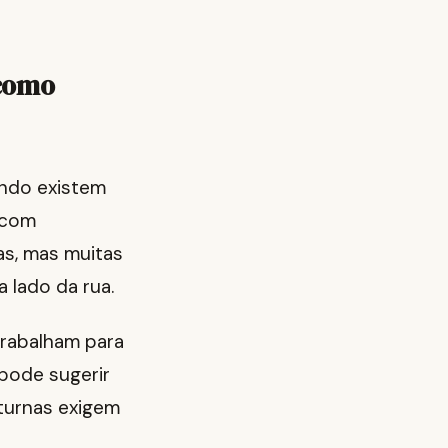
 como
ando existem
 com
s, mas muitas
 lado da rua.
trabalham para
 pode sugerir
turnas exigem