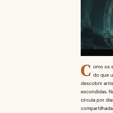
C
omo os e
do que u
descobrir art
escondidas. Na
circula por di
compartilhada