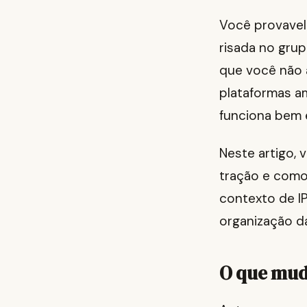
Você provavelm
risada no gru
que você não 
plataformas a
funciona bem 
Neste artigo,
tração e como 
contexto de I
organização da
O que mud