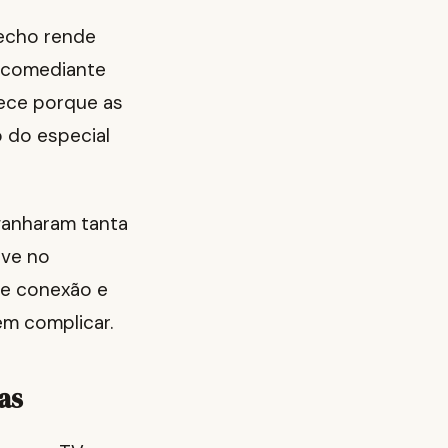
recho rende
e comediante
ece porque as
 do especial
ganharam tanta
ive no
de conexão e
em complicar.
as