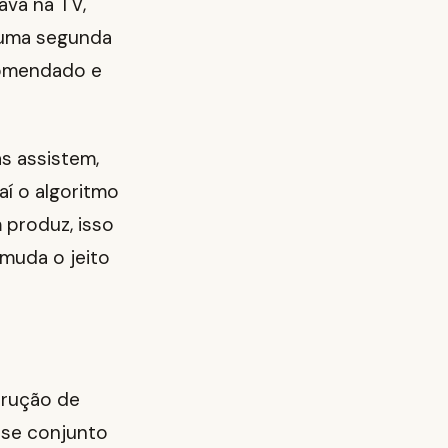
ava na TV,
m uma segunda
comendado e
as assistem,
aí o algoritmo
 produz, isso
muda o jeito
trução de
esse conjunto