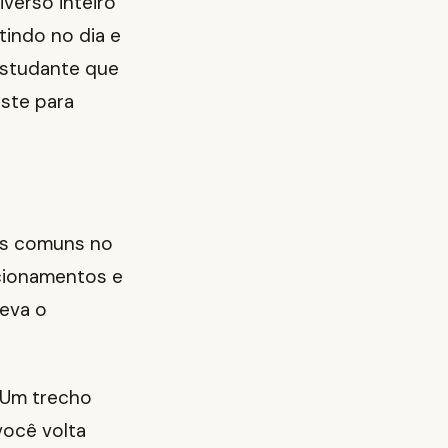
iverso inteiro
indo no dia e
 estudante que
iste para
ões comuns no
lacionamentos e
leva o
 Um trecho
você volta