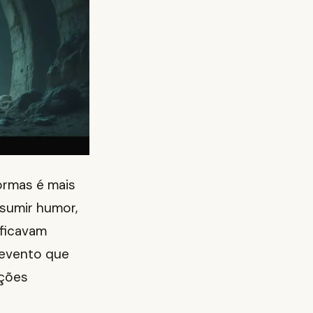
ormas é mais
sumir humor,
 ficavam
 evento que
ações