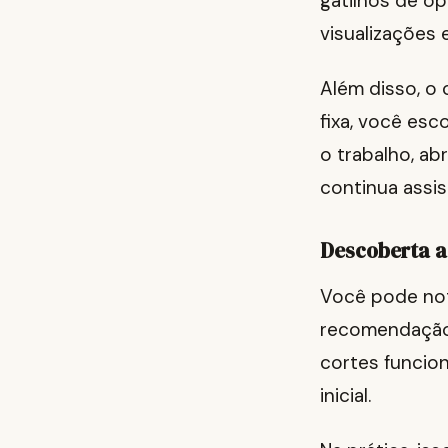
gatilhos de op
visualizações
Além disso, o
fixa, você esco
o trabalho, ab
continua assis
Descoberta a
Você pode not
recomendação 
cortes funcio
inicial.