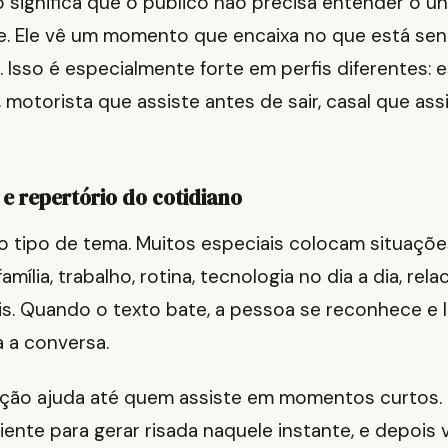
so significa que o público não precisa entender o un
. Ele vê um momento que encaixa no que está sent
r. Isso é especialmente forte em perfis diferentes:
o, motorista que assiste antes de sair, casal que ass
 e repertório do cotidiano
 o tipo de tema. Muitos especiais colocam situaç
mília, trabalho, rotina, tecnologia no dia a dia, re
is. Quando o texto bate, a pessoa se reconhece e 
 a conversa.
cação ajuda até quem assiste em momentos curtos.
iente para gerar risada naquele instante, e depois 