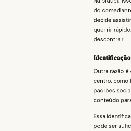
Na prática, is
do comediante
decide assisti
quer rir rápid
descontrair.
Identificação
Outra razão é
centro, como fa
padrões socia
conteúdo para
Essa identifi
pode ser sufic