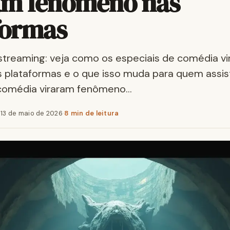
am fenômeno nas
formas
streaming: veja como os especiais de comédia v
 plataformas e o que isso muda para quem assi
 comédia viraram fenômeno…
·
13 de maio de 2026
·
8 min de leitura