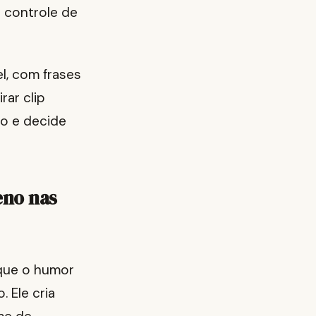
s controle de
l, com frases
rar clip
o e decide
eno nas
que o humor
 Ele cria