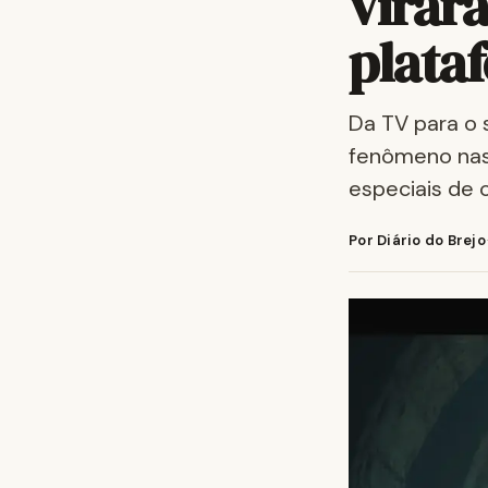
virar
plata
Da TV para o 
fenômeno nas
especiais de
Por Diário do Brejo