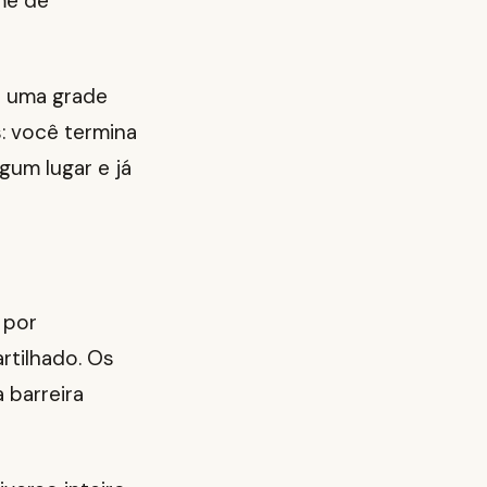
ume de
r uma grade
s: você termina
gum lugar e já
 por
rtilhado. Os
 barreira