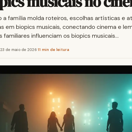
opics musicais no cin
a família molda roteiros, escolhas artísticas e a
ias em biopics musicais, conectando cinema e l
s familiares influenciam os biopics musicais…
·
23 de maio de 2026
·
11 min de leitura