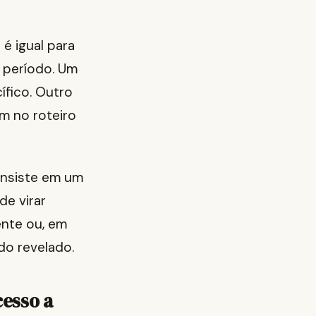
é igual para
 período. Um
fico. Outro
m no roteiro
 insiste em um
de virar
ente ou, em
do revelado.
cesso a