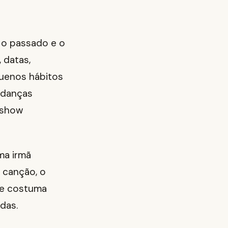
e o passado e o
 datas,
uenos hábitos
udanças
 show
ma irmã
 canção, o
lhe costuma
das.