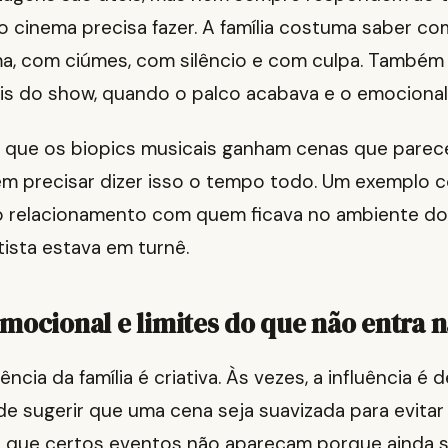
o cinema precisa fazer. A família costuma saber c
ma, com ciúmes, com silêncio e com culpa. També
is do show, quando o palco acabava e o emocional 
 que os biopics musicais ganham cenas que pare
em precisar dizer isso o tempo todo. Um exemplo 
 relacionamento com quem ficava no ambiente d
ista estava em turnê.
mocional e limites do que não entra n
ncia da família é criativa. Às vezes, a influência é
de sugerir que uma cena seja suavizada para evitar 
 que certos eventos não apareçam porque ainda 