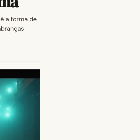
ema
té a forma de
embranças