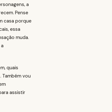
ersonagens, a
recem. Pense
em casa porque
ais, essa
ensação muda.
 a
m, quais
la. Também vou
 em
para assistir