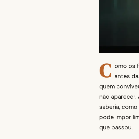
C
omo os f
antes das
quem conviveu 
não aparecer. 
saberia, como 
pode impor li
que passou.