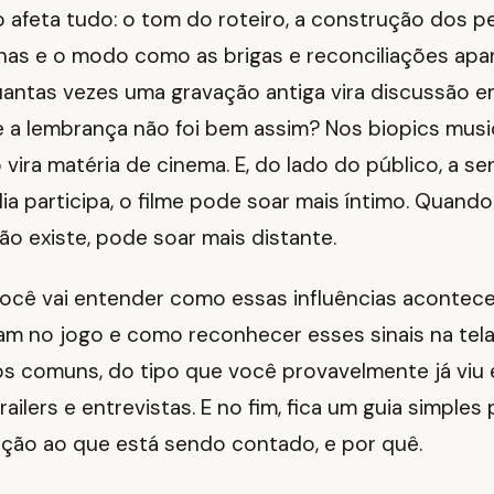
so afeta tudo: o tom do roteiro, a construção dos p
nas e o modo como as brigas e reconciliações apa
quantas vezes uma gravação antiga vira discussão 
 a lembrança não foi bem assim? Nos biopics music
ira matéria de cinema. E, do lado do público, a s
ia participa, o filme pode soar mais íntimo. Quando
ão existe, pode soar mais distante.
você vai entender como essas influências acontece
am no jogo e como reconhecer esses sinais na te
os comuns, do tipo que você provavelmente já viu
ailers e entrevistas. E no fim, fica um guia simples 
ção ao que está sendo contado, e por quê.