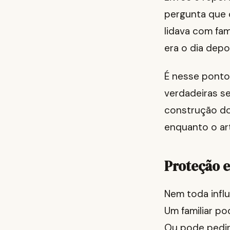
pergunta que 
lidava com fa
era o dia depo
É nesse ponto
verdadeiras s
construção do
enquanto o art
Proteção e
Nem toda influê
Um familiar po
Ou pode pedir