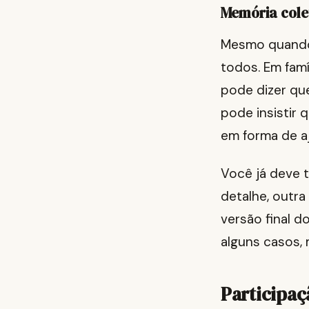
Memória cole
Mesmo quando 
todos. Em fam
pode dizer qu
pode insistir 
em forma de a
Você já deve t
detalhe, outra
versão final d
alguns casos,
Participaçã