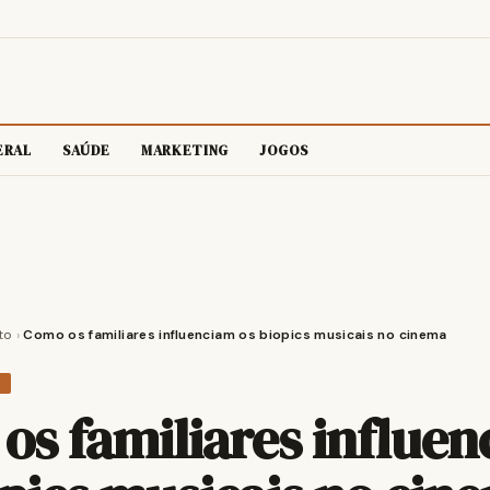
ERAL
SAÚDE
MARKETING
JOGOS
to
›
Como os familiares influenciam os biopics musicais no cinema
O
os familiares influe