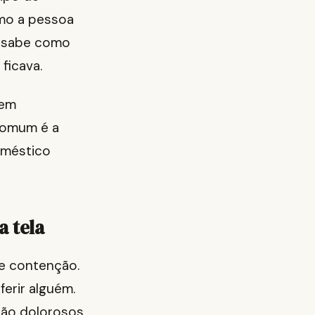
omo a pessoa
m sabe como
ficava.
cem
comum é a
oméstico
a tela
 de contenção.
ferir alguém.
são dolorosos