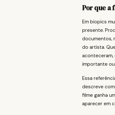
Por que a f
Em biopics mus
presente. Prod
documentos, m
do artista. Q
aconteceram, 
importante ou 
Essa referênci
descreve como
filme ganha u
aparecer em c