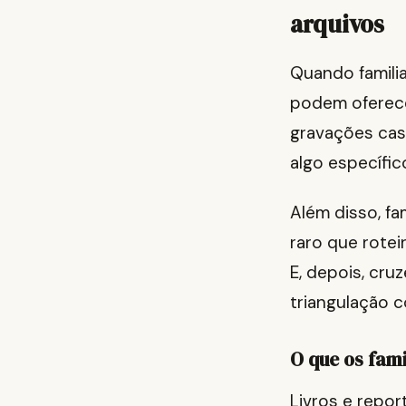
arquivos
Quando familia
podem oferecer
gravações case
algo específic
Além disso, fa
raro que rote
E, depois, cr
triangulação c
O que os fam
Livros e repo