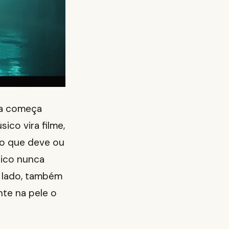
ma começa
ico vira filme,
do que deve ou
lico nunca
o lado, também
te na pele o