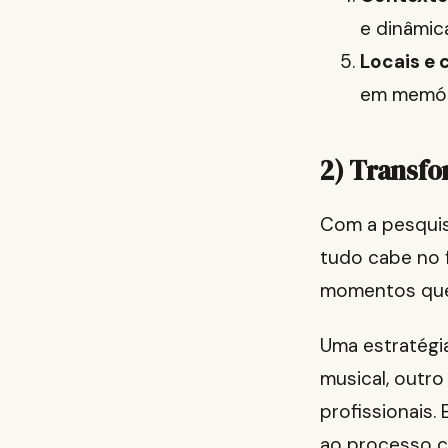
e dinâmic
Locais e 
em memóri
2) Transfo
Com a pesquis
tudo cabe no 
momentos que,
Uma estratégi
musical, outr
profissionais.
ao processo c