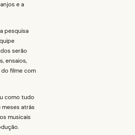
ranjos e a
 a pesquisa
equipe
odos serão
, ensaios,
m do filme com
sou como tudo
u meses atrás
cos musicais
odução.