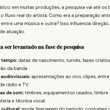
tico: em muitas produções, a pesquisa vai até os 
o fluxo real do artista. Como era a preparação an
 entre uma música e outra? Isso influencia direçã
de atuação.
a ser levantado na fase de pesquisa
o tempo:
datas de nascimento, turnês, fases criati
ão da banda.
 audiovisuais:
apresentações ao vivo, clipes, entre
de rádio e TV.
as de som:
timbres, equipamentos usados, timbre d
teria e técnica vocal.
cultural:
moda, linguagem do período, costumes 