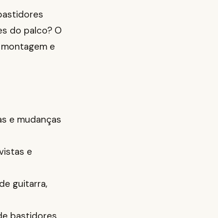
bastidores
tes do palco? O
o, montagem e
vas e mudanças
vistas e
e guitarra,
de bastidores