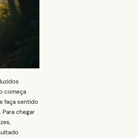
duzidos
udo começa
e faça sentido
. Para chegar
zes,
sultado