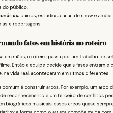
a do público.
cenários:
bairros, estúdios, casas de show e ambie
as e reportagens.
rmando fatos em história no roteiro
a em mãos, o roteiro passa por um trabalho de se
filme. Então a equipe decide quais fases entram e
 na vida real, aconteceram em ritmos diferentes.
a comum é construir arcos. Por exemplo, um arco 
o de reconhecimento e um terceiro de conflitos pe
 Em biográficos musicais, esses arcos quase sempr
riativo: a forma como o artista compõe muda com 