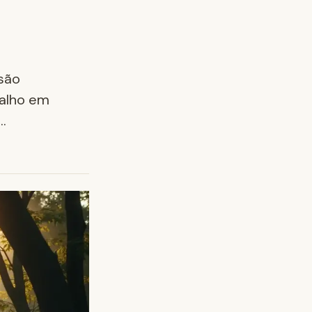
 são
balho em
…