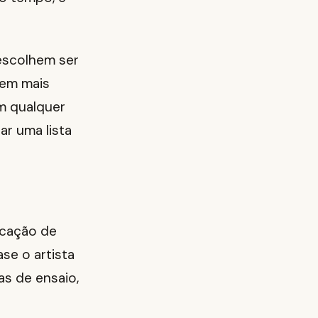
escolhem ser
gem mais
m qualquer
ar uma lista
rcação de
se o artista
as de ensaio,