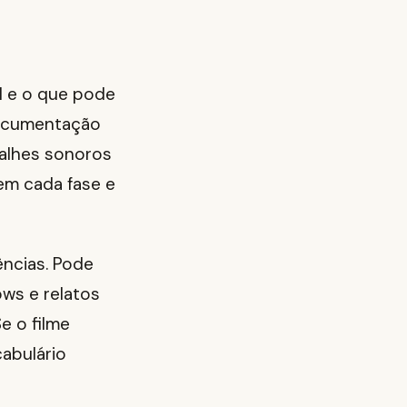
el e o que pode
 documentação
talhes sonoros
em cada fase e
ências. Pode
ows e relatos
e o filme
cabulário