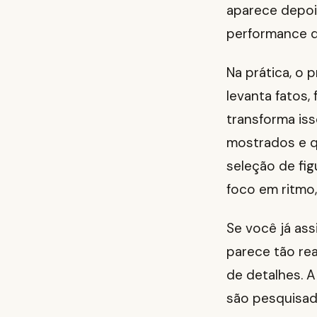
aparece depois
performance d
Na prática, o 
levanta fatos,
transforma iss
mostrados e q
seleção de fig
foco em ritmo,
Se você já as
parece tão re
de detalhes. A
são pesquisad