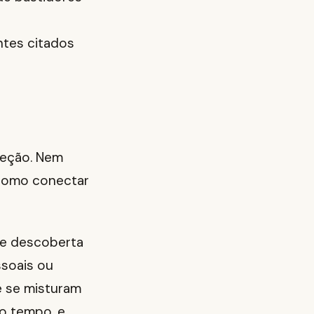
ntes citados
leção. Nem
 como conectar
de descoberta
ssoais ou
e se misturam
o tempo, e