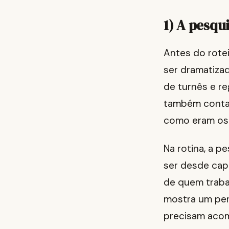
1) A pesqu
Antes do rotei
ser dramatizad
de turnês e re
também contam
como eram os a
Na rotina, a 
ser desde cap
de quem trabal
mostra um perí
precisam acom