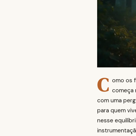
C
omo os f
começa m
com uma pergu
para quem viv
nesse equilíbr
instrumentação