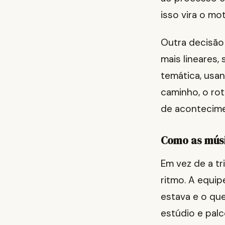
isso vira o mo
Outra decisão
mais lineares
temática, usa
caminho, o ro
de acontecime
Como as músi
Em vez de a t
ritmo. A equip
estava e o que
estúdio e palc