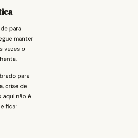
tica
ade para
segue manter
s vezes o
henta.
obrado para
a, crise de
o aqui não é
e ficar