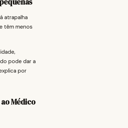
s pequenas
á atrapalha
o e têm menos
idade,
ido pode dar a
explica por
r ao Médico