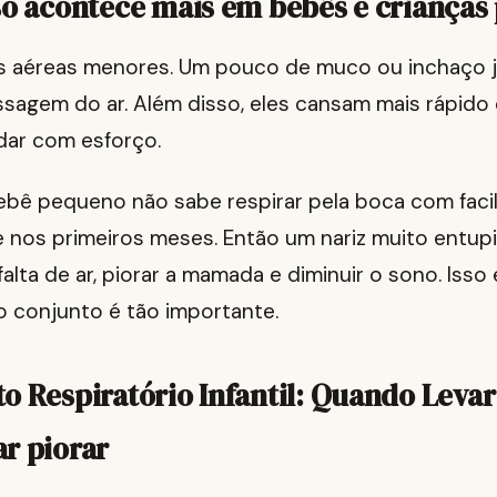
so acontece mais em bebês e criança
s aéreas menores. Um pouco de muco ou inchaço j
ssagem do ar. Além disso, eles cansam mais rápid
idar com esforço.
ebê pequeno não sabe respirar pela boca com facil
e nos primeiros meses. Então um nariz muito entup
alta de ar, piorar a mamada e diminuir o sono. Isso 
o conjunto é tão importante.
o Respiratório Infantil: Quando Leva
r piorar