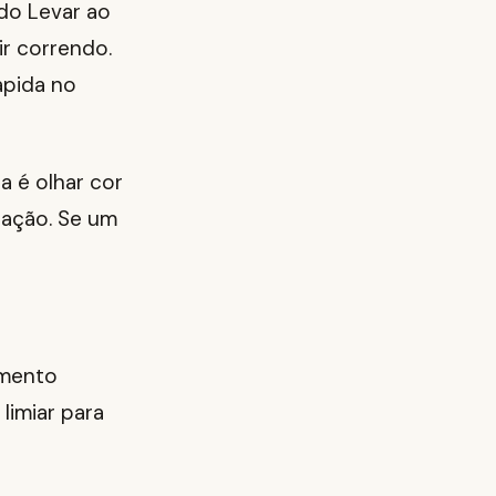
do Levar ao
r correndo.
ápida no
a é olhar cor
atação. Se um
imento
limiar para