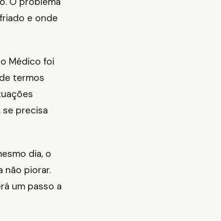
do. O problema
friado e onde
ao Médico foi
 de termos
ituações
 se precisa
mesmo dia, o
 não piorar.
erá um passo a