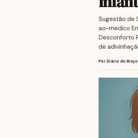
Infan
Sugestão de S
ao-medico Ent
Desconforto R
de adivinhaçã
Por Diário do Brejo