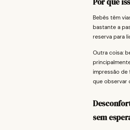
Por que is
Bebês têm via
bastante a pa
reserva para l
Outra coisa: b
principalment
impressão de f
que observar 
Desconfort
sem espera