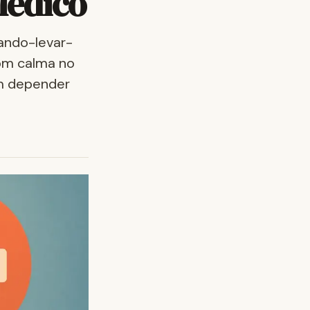
Médico
uando-levar-
com calma no
em depender