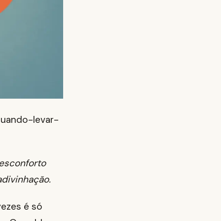
quando-levar-
Desconforto
adivinhação.
vezes é só