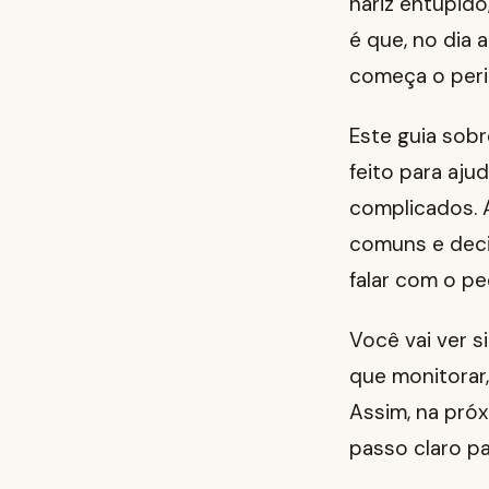
nariz entupido
é que, no dia 
começa o peri
Este guia sobr
feito para aju
complicados. 
comuns e deci
falar com o pe
Você vai ver s
que monitorar,
Assim, na próx
passo claro par