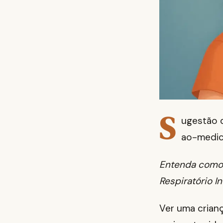
S
ugestão d
ao-medi
Entenda como 
Respiratório I
Ver uma crianç