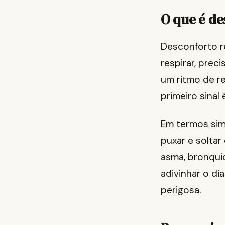
O que é des
Desconforto re
respirar, prec
um ritmo de re
primeiro sinal
Em termos sim
puxar e soltar 
asma, bronqui
adivinhar o di
perigosa.