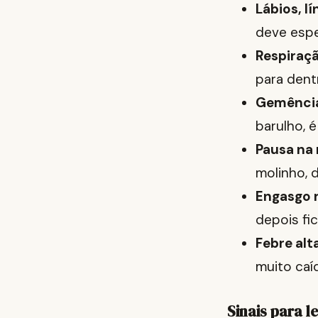
Lábios, l
deve espe
Respiraçã
para dent
Gemência 
barulho, é
Pausa na 
molinho, d
Engasgo r
depois fi
Febre alt
muito caí
Sinais para 