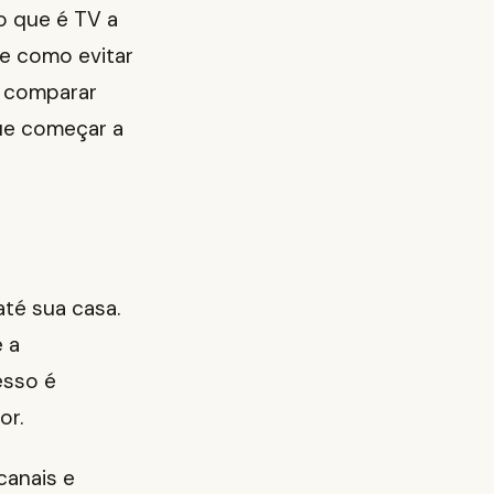
o que é TV a
 e como evitar
a comparar
que começar a
até sua casa.
 a
esso é
or.
canais e