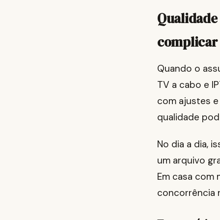
Qualidade
complicar
Quando o assun
TV a cabo e IP
com ajustes e 
qualidade pod
No dia a dia, 
um arquivo gr
Em casa com mu
concorrência n