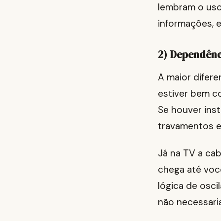
lembram o uso 
informações, e 
2) Dependênci
A maior difere
estiver bem co
Se houver inst
travamentos 
Já na TV a cab
chega até voc
lógica de osci
não necessari