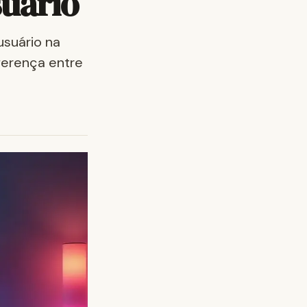
suário
usuário na
iferença entre