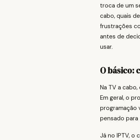
troca de um se
cabo, quais d
frustrações co
antes de deci
usar.
O básico: 
Na TV a cabo, 
Em geral, o p
programação v
pensado para 
Já no IPTV, o 