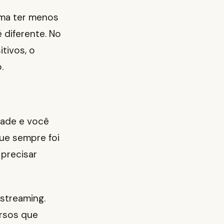
tuma ter menos
 diferente. No
itivos, o
.
rade e você
que sempre foi
 precisar
streaming.
ursos que