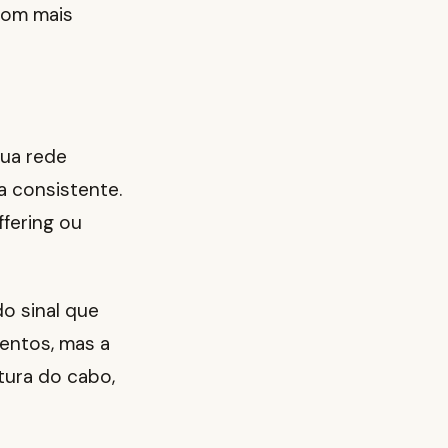
com mais
sua rede
a consistente.
ffering ou
o sinal que
entos, mas a
tura do cabo,