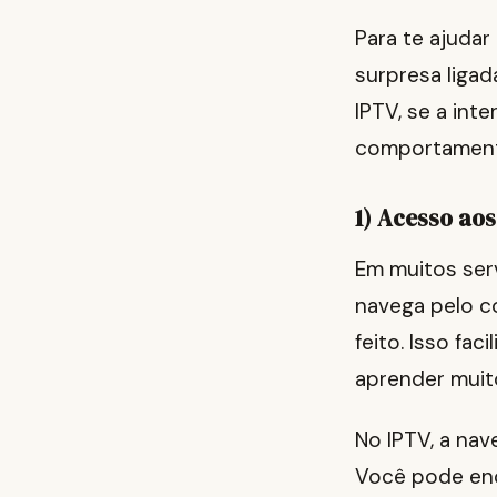
Para te ajudar
surpresa ligad
IPTV, se a int
comportamento
1) Acesso aos
Em muitos ser
navega pelo c
feito. Isso fa
aprender muit
No IPTV, a nav
Você pode enc