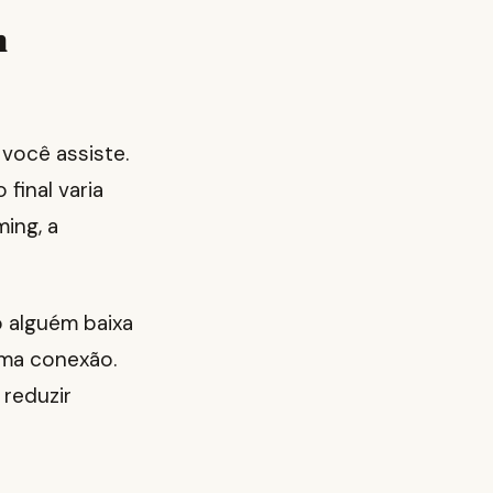
m
você assiste.
final varia
ing, a
o alguém baixa
sma conexão.
 reduzir