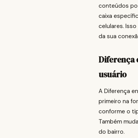
conteúdos por
caixa específi
celulares. Is
da sua conexã
Diferença 
usuário
A Diferença e
primeiro na fo
conforme o ti
Também muda a
do bairro.