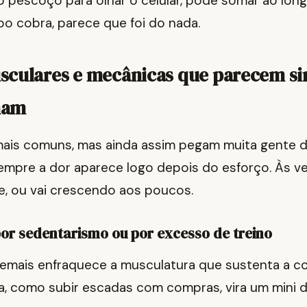
o pescoço para olhar o celular, pode somar ao lon
o cobra, parece que foi do nada.
sculares e mecânicas que parecem si
nam
mais comuns, mas ainda assim pegam muita gente 
mpre a dor aparece logo depois do esforço. Às vez
e, ou vai crescendo aos poucos.
or sedentarismo ou por excesso de treino
emais enfraquece a musculatura que sustenta a col
a, como subir escadas com compras, vira um mini d