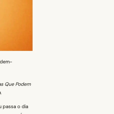
odem-
sas Que Podem
.
 passa o dia