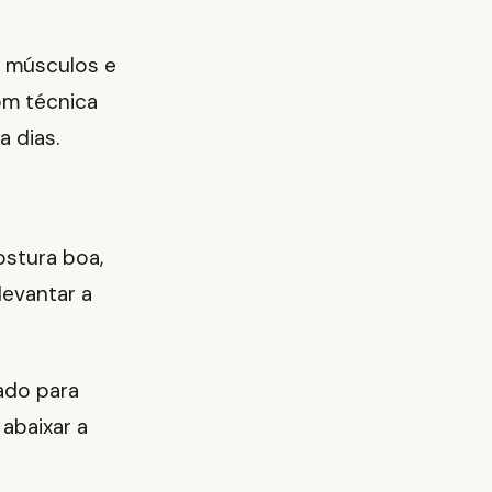
a músculos e
om técnica
 dias.
ostura boa,
levantar a
tado para
 abaixar a