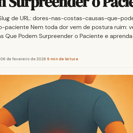
 Surpreender o Paci
Slug de URL: dores-nas-costas-causas-que-po
-paciente Nem toda dor vem de postura ruim: v
s Que Podem Surpreender o Paciente e aprenda a
·
06 de fevereiro de 2026
·
9 min de leitura