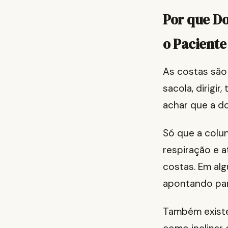
Por que D
o Paciente
As costas são 
sacola, dirigir
achar que a d
Só que a colun
respiração e 
costas. Em al
apontando par
Também existe