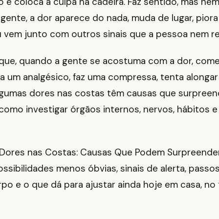
o e coloca a culpa na cadeira. Faz sentido, mas ne
 gente, a dor aparece do nada, muda de lugar, pior
u vem junto com outros sinais que a pessoa nem re
que, quando a gente se acostuma com a dor, começ
a um analgésico, faz uma compressa, tenta alongar
algumas dores nas costas têm causas que surpre
 como investigar órgãos internos, nervos, hábitos e
 Dores nas Costas: Causas Que Podem Surpreender
ossibilidades menos óbvias, sinais de alerta, passo
po e o que dá para ajustar ainda hoje em casa, no 