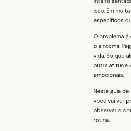
inteiro sentad
isso. Em muita
específicos o
O problema é 
o sintoma. Peg
vida. Só que 
outra atitude,
emocionais.
Neste guia de
você vai ver p
observar o cor
rotina.