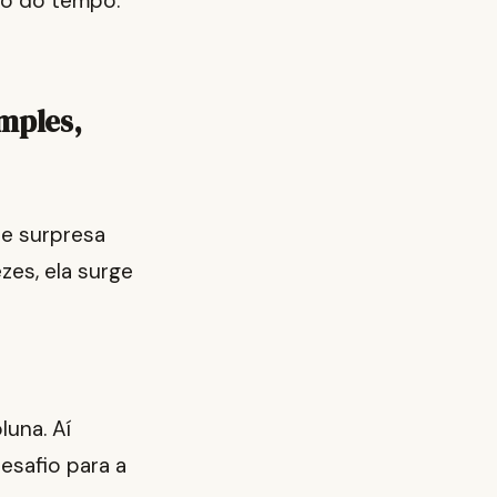
go do tempo.
mples,
de surpresa
es, ela surge
una. Aí
esafio para a