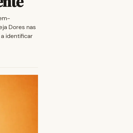
ente
dem-
eja Dores nas
 identificar