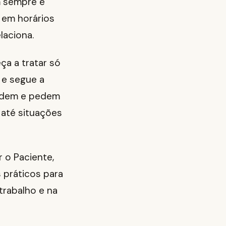
m sempre é
a em horários
laciona.
a a tratar só
 e segue a
endem e pedem
 até situações
 o Paciente,
s práticos para
trabalho e na