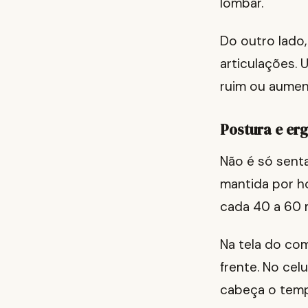
lombar.
Do outro lado
articulações.
ruim ou aumen
Postura e er
Não é só sent
mantida por ho
cada 40 a 60 
Na tela do com
frente. No cel
cabeça o tem