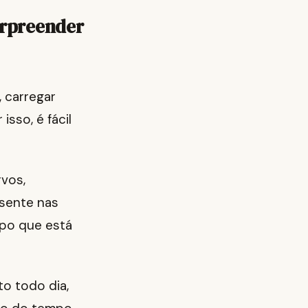
urpreender
 carregar
isso, é fácil
rvos,
 sente nas
rpo que está
o todo dia,