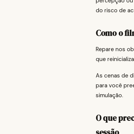
percepção ou c
do risco de ac
Como o fil
Repare nos ob
que reiniciali
As cenas de d
para você pre
simulação.
O que prec
sessão