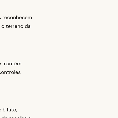
fãs reconhecem
a o terreno da
ue mantém
controles
 é fato,