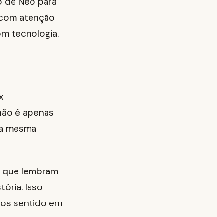
o de Neo para
r com atenção
om tecnologia.
x
não é apenas
 da mesma
s que lembram
ória. Isso
mos sentido em