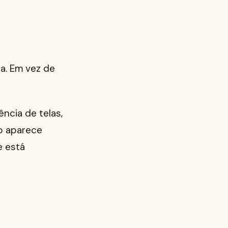
a. Em vez de
ncia de telas,
so aparece
e está