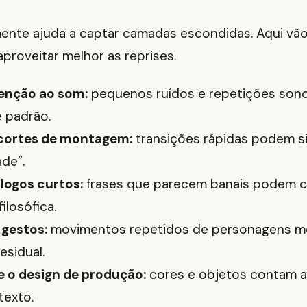
mente ajuda a captar camadas escondidas. Aqui vã
aproveitar melhor as reprises.
tenção ao som:
pequenos ruídos e repetições sono
 padrão.
cortes de montagem:
transições rápidas podem sin
ade”.
logos curtos:
frases que parecem banais podem c
ilosófica.
gestos:
movimentos repetidos de personagens m
esidual.
 o design de produção:
cores e objetos contam a 
texto.