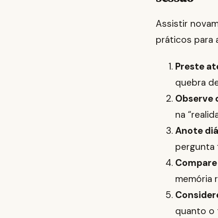
Assistir nova
práticos para 
Preste a
quebra de
Observe 
na “realid
Anote diá
pergunta f
Compare 
memória r
Considere
quanto o 