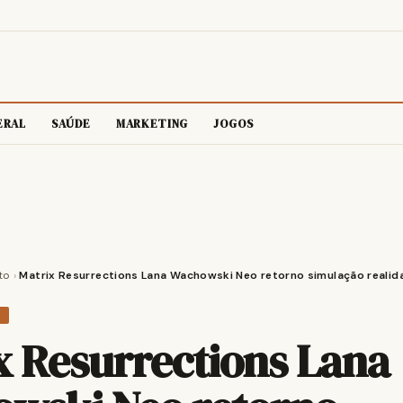
ERAL
SAÚDE
MARKETING
JOGOS
to
›
Matrix Resurrections Lana Wachowski Neo retorno simulação realid
O
x Resurrections Lana