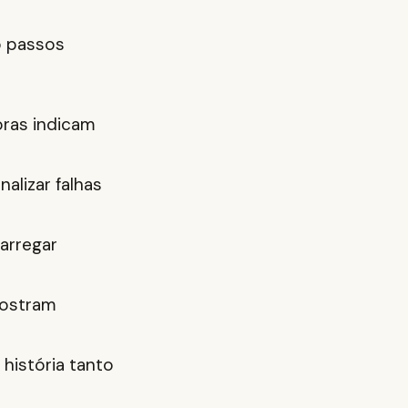
o passos
ras indicam
alizar falhas
arregar
ostram
história tanto