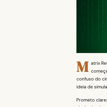
M
atrix R
começa 
confuso do ci
ideia de simul
Prometo clarez