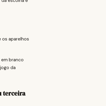
 da escolha e
e os aparelhos
s em branco
 jogo da
 terceira