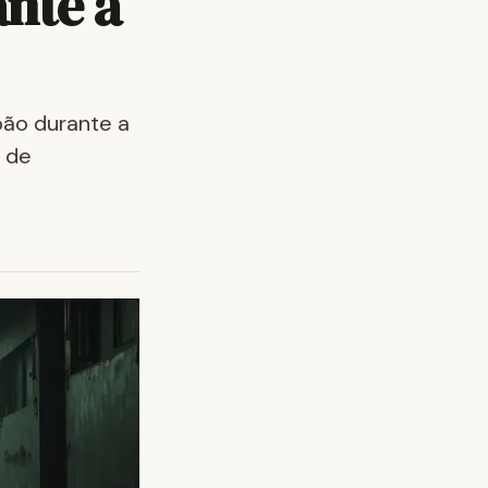
nte a
ão durante a
s de