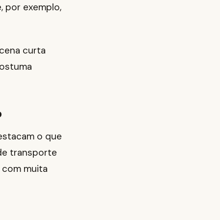
, por exemplo,
 cena curta
 costuma
o
destacam o que
 de transporte
, com muita