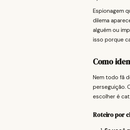
Espionagem qu
dilema aparec
alguém ou impe
isso porque c
Como ident
Nem todo fã d
perseguição. 
escolher é cat
Roteiro por c