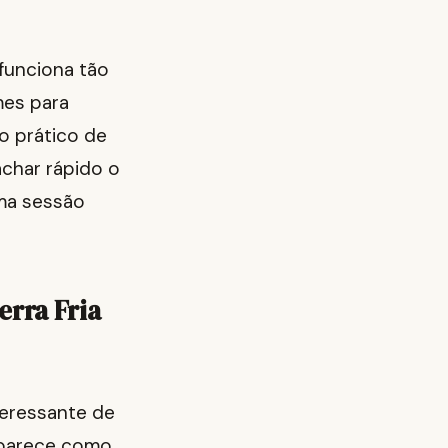
 funciona tão
mes para
o prático de
achar rápido o
ma sessão
erra Fria
teressante de
aparece como