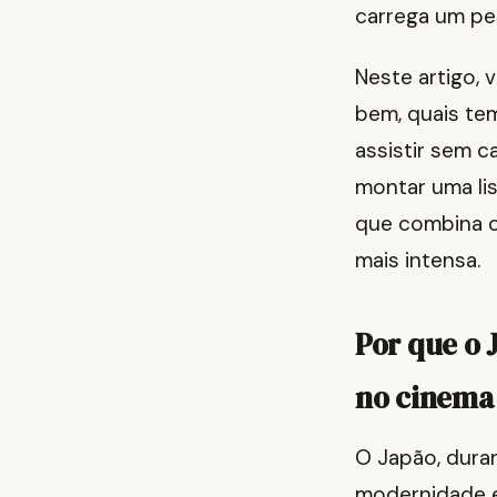
carrega um pe
Neste artigo, 
bem, quais te
assistir sem c
montar uma lis
que combina c
mais intensa.
Por que o 
no cinema
O Japão, duran
modernidade e