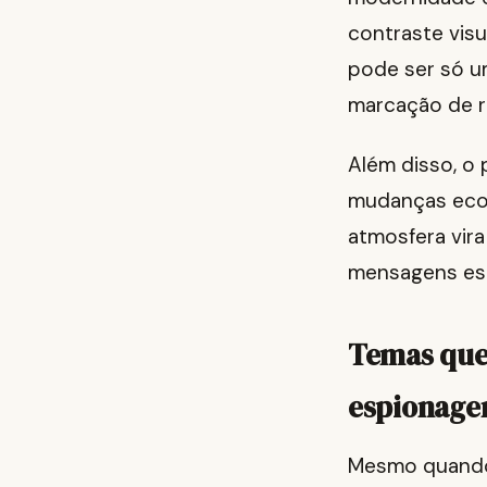
contraste vis
pode ser só u
marcação de r
Além disso, o p
mudanças econ
atmosfera vir
mensagens esc
Temas que
espionage
Mesmo quando 