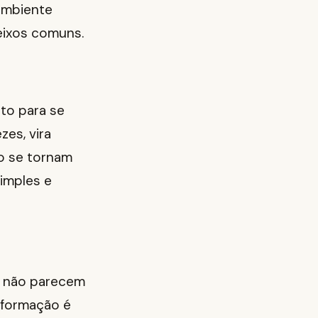
ambiente
eixos comuns.
to para se
zes, vira
o se tornam
imples e
e não parecem
nformação é