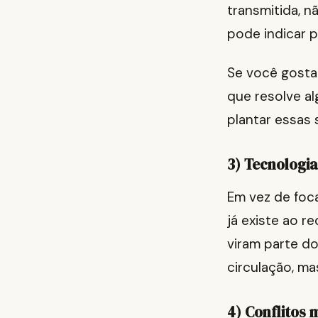
transmitida, n
pode indicar p
Se você gosta
que resolve al
plantar essas
3) Tecnologi
Em vez de foc
já existe ao r
viram parte d
circulação, ma
4) Conflitos 