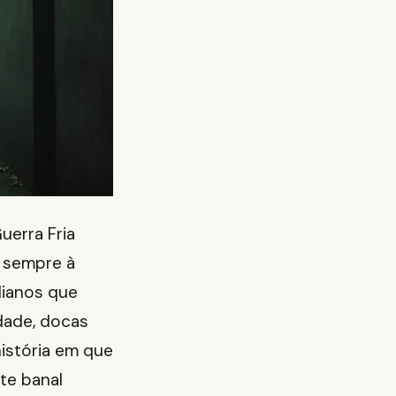
uerra Fria
 sempre à
dianos que
idade, docas
história em que
te banal