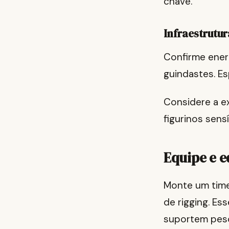
chave.
Infraestrutur
Confirme energ
guindastes. Es
Considere a e
figurinos sens
Equipe e 
Monte um time
de rigging. Es
suportem peso