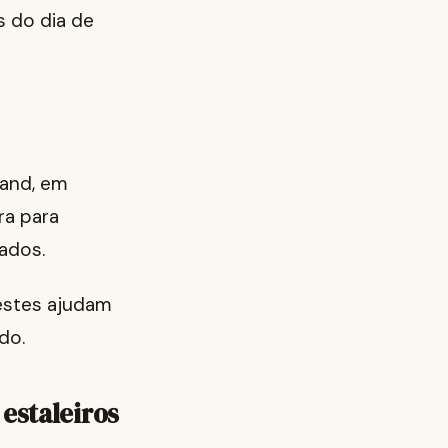
s do dia de
land, em
ra para
ados.
testes ajudam
do.
estaleiros