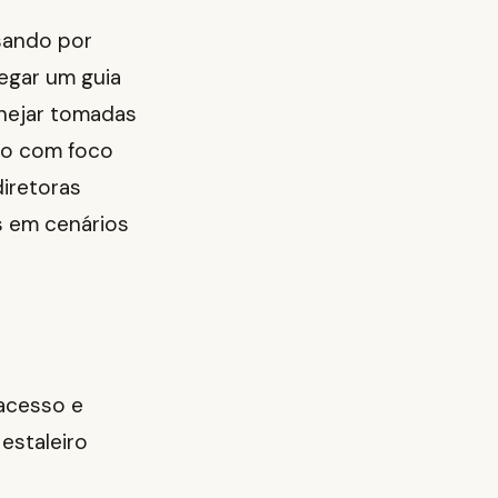
sando por
egar um guia
anejar tomadas
udo com foco
iretoras
s em cenários
 acesso e
estaleiro