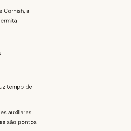
 Cornish, a
permita
a
eduz tempo de
s auxiliares.
cas são pontos