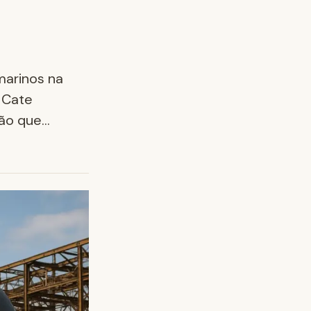
marinos na
e Cate
ção que…