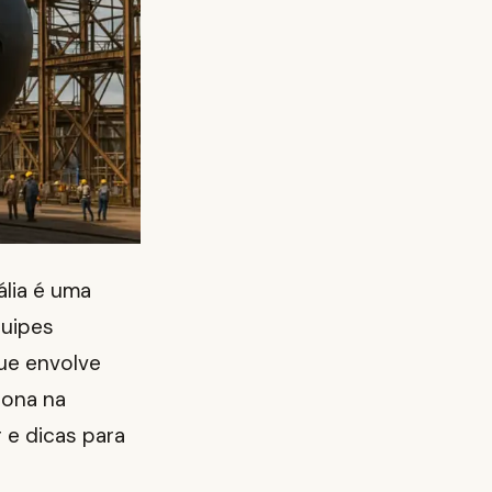
ália é uma
quipes
ue envolve
iona na
 e dicas para