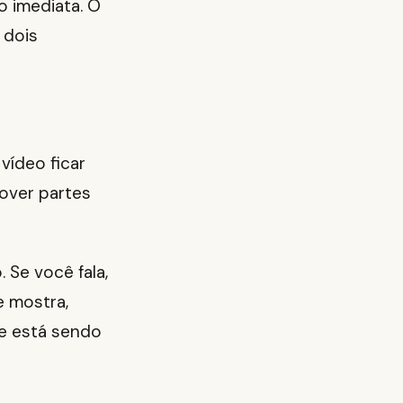
 imediata. O
 dois
ídeo ficar
mover partes
 Se você fala,
e mostra,
e está sendo