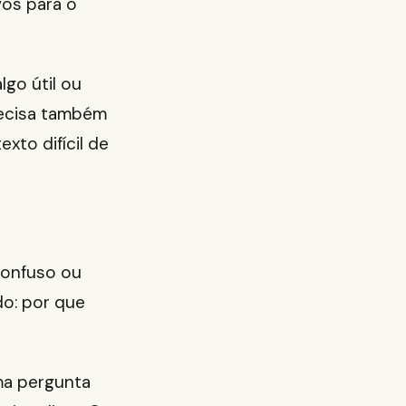
vos para o
go útil ou
Precisa também
xto difícil de
confuso ou
o: por que
ma pergunta