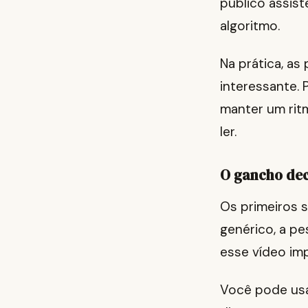
público assist
algoritmo.
Na prática, as
interessante. 
manter um ritm
ler.
O gancho deci
Os primeiros 
genérico, a p
esse vídeo im
Você pode usa