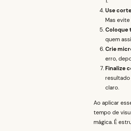
1.
Use corte
Mas evite
Coloque t
quem ass
Crie micr
erro, dep
Finalize 
resultado
claro.
Ao aplicar es
tempo de visua
mágica. É estr