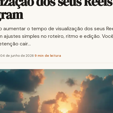
ização dos seus Reels
gram
 aumentar o tempo de visualização dos seus Ree
 ajustes simples no roteiro, ritmo e edição. Voc
retenção cair…
·
04 de junho de 2026
·
9 min de leitura