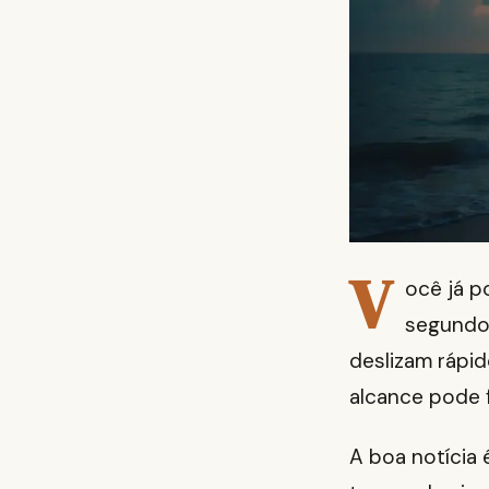
V
ocê já p
segundos
deslizam rápid
alcance pode f
A boa notícia