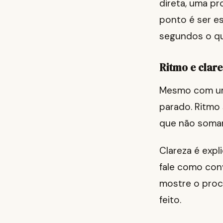
direta, uma p
ponto é ser e
segundos o qu
Ritmo e clar
Mesmo com um 
parado. Ritmo 
que não soma
Clareza é expl
fale como con
mostre o proc
feito.