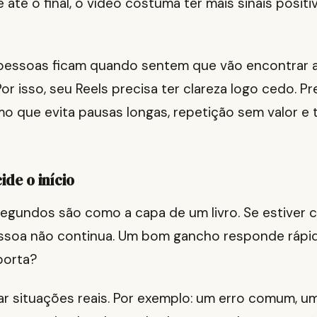
e até o final, o vídeo costuma ter mais sinais positi
 pessoas ficam quando sentem que vão encontrar al
Por isso, seu Reels precisa ter clareza logo cedo. 
o que evita pausas longas, repetição sem valor e te
de o início
segundos são como a capa de um livro. Se estiver 
essoa não continua. Um bom gancho responde rápid
porta?
r situações reais. Por exemplo: um erro comum, u