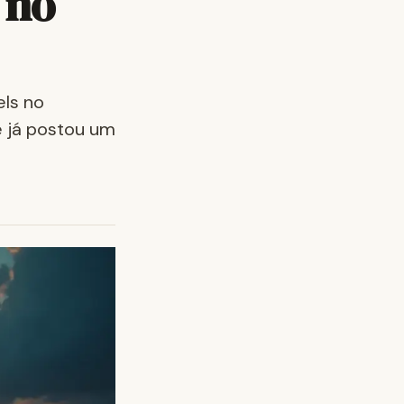
 no
ls no
ê já postou um