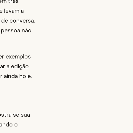
em três
ue levam a
 de conversa.
 pessoa não
ver exemplos
ar a edição
r ainda hoje.
ostra se sua
uando o