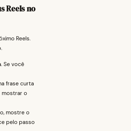
s Reels no
óximo Reels.
.
. Se você
a frase curta
e mostrar o
o, mostre o
ece pelo passo