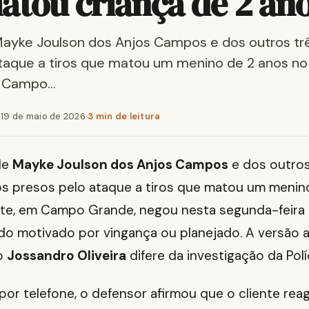
atou criança de 2 an
ayke Joulson dos Anjos Campos e dos outros tr
taque a tiros que matou um menino de 2 anos no
m Campo…
·
19 de maio de 2026
·
3 min de leitura
de
Mayke Joulson dos Anjos Campos
e dos outros
os presos pelo ataque a tiros que matou um menin
te, em Campo Grande, negou nesta segunda-feira 
ido motivado por vingança ou planejado. A versão
o
Jossandro Oliveira
difere da investigação da Políci
por telefone, o defensor afirmou que o cliente rea