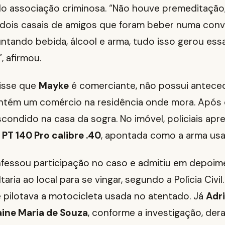
do associação criminosa. “Não houve premeditação
o dois casais de amigos que foram beber numa conv
juntando bebida, álcool e arma, tudo isso gerou ess
 afirmou.
isse que
Mayke
é comerciante, não possui antece
ntém um comércio na residência onde mora. Após o 
condido na casa da sogra. No imóvel, policiais a
 PT 140 Pro calibre .40
, apontada como a arma usa
fessou participação no caso e admitiu em depoim
taria ao local para se vingar, segundo a Polícia Civi
 pilotava a motocicleta usada no atentado. Já
Adri
aine Maria de Souza
, conforme a investigação, der