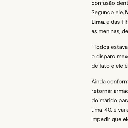
confusão dent
Segundo ele,
Lima
, e das f
as meninas, de
“Todos estava
o disparo mexe
de fato e ele 
Ainda conform
retornar arma
do marido para
uma .40, e vai
impedir que ele