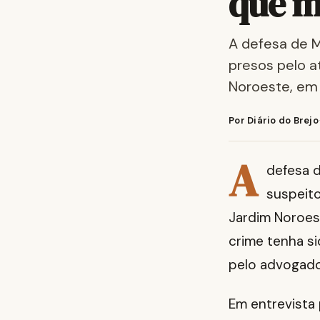
que m
A defesa de M
presos pelo a
Noroeste, e
Por Diário do Brejo
A
defesa 
suspeit
Jardim Noroes
crime tenha s
pelo advogad
Em entrevista 