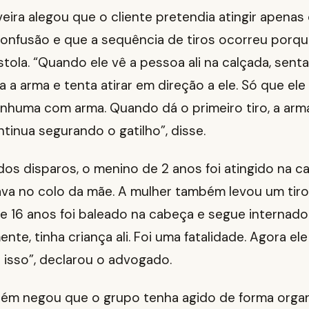
eira alegou que o cliente pretendia atingir apena
confusão e que a sequência de tiros ocorreu porqu
stola. “Quando ele vê a pessoa ali na calçada, sent
ta a arma e tenta atirar em direção a ele. Só que el
enhuma com arma. Quando dá o primeiro tiro, a arm
ntinua segurando o gatilho”, disse.
os disparos, o menino de 2 anos foi atingido na c
va no colo da mãe. A mulher também levou um tiro
e 16 anos foi baleado na cabeça e segue internad
mente, tinha criança ali. Foi uma fatalidade. Agora ele
 isso”, declarou o advogado.
ém negou que o grupo tenha agido de forma orga