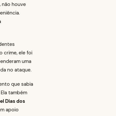
, não houve
eniência.
a
dentes
crime, ele foi
preenderam uma
da no ataque.
ento que sabia
l. Ela também
el Dias dos
am apoio