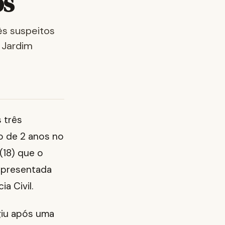
os
ês suspeitos
 Jardim
 três
o de 2 anos no
(18) que o
 apresentada
a Civil.
giu após uma