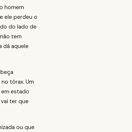
s o homem
e ele perdeu o
ado do lado de
e não tem
a dá aquele
abeça
 no tórax. Um
o em estado
 vai ter que
nizada ou que