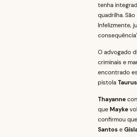
tenha integra
quadrilha. Sã
Infelizmente, 
consequência”,
O advogado d
criminais e ma
encontrado es
pistola
Taurus
Thayanne
con
que
Mayke
vol
confirmou que
Santos
e
Gisl