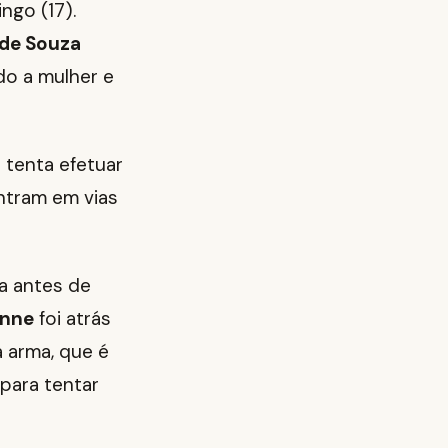
ngo (17).
de Souza
do a mulher e
 tenta efetuar
ntram em vias
sa antes de
nne
foi atrás
a arma, que é
 para tentar