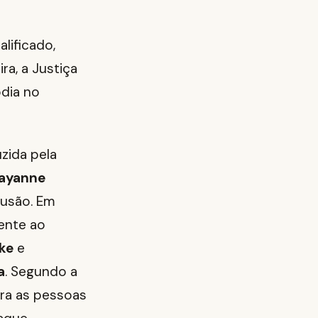
lificado,
ra, a Justiça
ódia no
zida pela
ayanne
usão. Em
ente ao
ke
e
a
. Segundo a
tra as pessoas