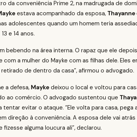
ro da conveniência Prime 2, na madrugada de domi
Mayke
estava acompanhado da esposa,
Thayanne 
ilhas adolescentes quando um homem teria assedia
 13 e 14 anos.
m bebendo na área interna. O rapaz que ele depois
 com a mulher do Mayke com as filhas dele. Eles e
é retirado de dentro da casa”, afirmou o advogado.
e a defesa,
Mayke
deixou o local e voltou para ca
do ao comércio. O advogado sustentou que
Thaya
 tentar evitar o ataque. “Ele volta para casa, pega 
 em direção à conveniência. A esposa dele vai atrás
 fizesse alguma loucura ali”, declarou.