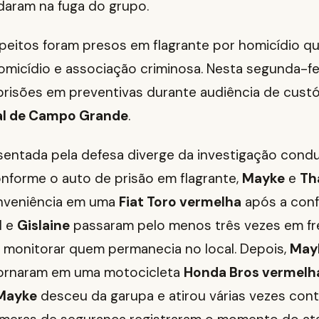
udaram na fuga do grupo.
eitos foram presos em flagrante por homicídio qua
omicídio e associação criminosa. Nesta segunda-fei
prisões em preventivas durante audiência de cust
nal de Campo Grande
.
sentada pela defesa diverge da investigação condu
 Conforme o auto de prisão em flagrante,
Mayke
e
Th
nveniência em uma
Fiat Toro vermelha
após a conf
l
e
Gislaine
passaram pelo menos três vezes em fr
 monitorar quem permanecia no local. Depois,
May
ornaram em uma motocicleta
Honda Bros vermelh
Mayke
desceu da garupa e atirou várias vezes con