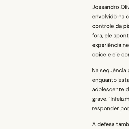
Jossandro Oliv
envolvido na 
controle da pi
fora, ele apon
experiência n
coice e ele co
Na sequência d
enquanto esta
adolescente d
grave. “Infeliz
responder por
A defesa tamb