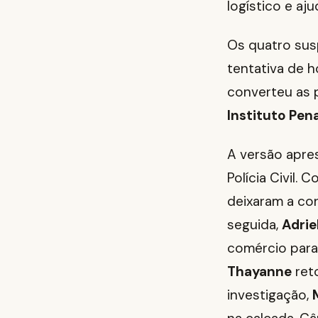
logístico e aj
Os quatro susp
tentativa de h
converteu as 
Instituto Pe
A versão apre
Polícia Civil.
deixaram a co
seguida,
Adrie
comércio para
Thayanne
ret
investigação,