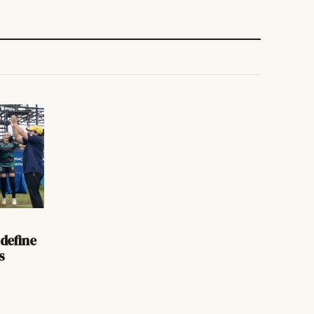
define
s