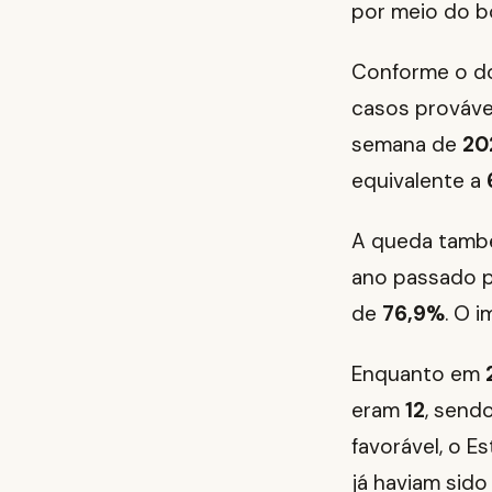
por meio do b
Conforme o do
casos prováve
semana de
20
equivalente a
A queda tamb
ano passado 
de
76,9%
. O 
Enquanto em
eram
12
, send
favorável, o E
já haviam sido