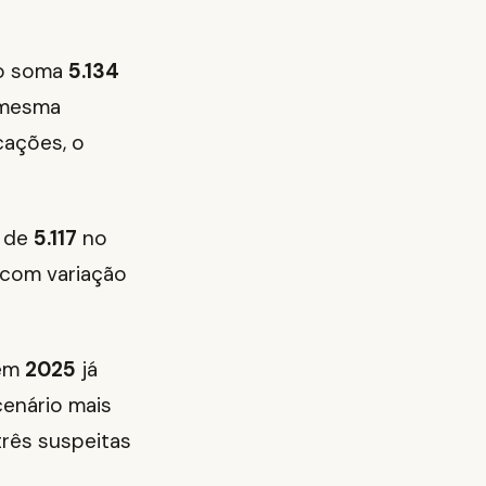
do soma
5.134
 mesma
cações, o
m de
5.117
no
 com variação
 em
2025
já
cenário mais
três suspeitas