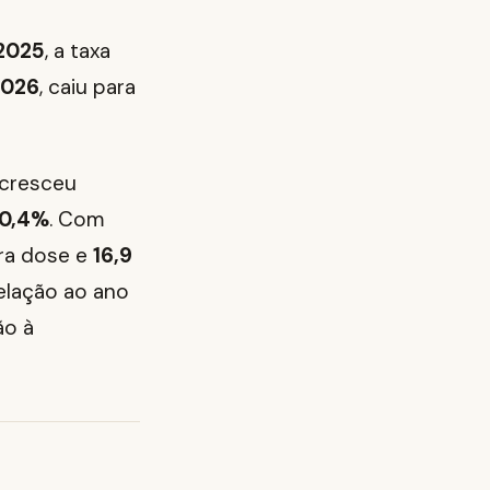
2025
, a taxa
2026
, caiu para
 cresceu
0,4%
. Com
ra dose e
16,9
elação ao ano
ão à