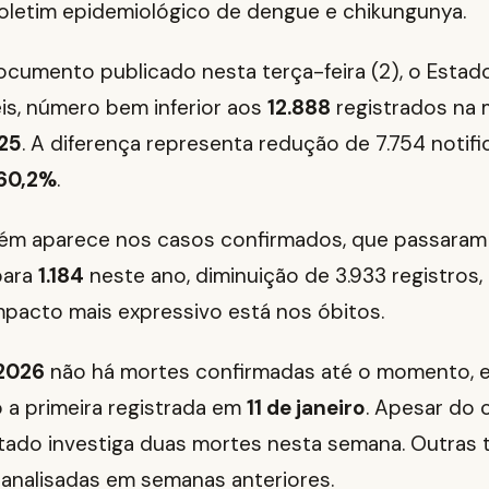
oletim epidemiológico de dengue e chikungunya.
cumento publicado nesta terça-feira (2), o Esta
is, número bem inferior aos
12.888
registrados na
25
. A diferença representa redução de 7.754 notifi
60,2%
.
ém aparece nos casos confirmados, que passara
para
1.184
neste ano, diminuição de 3.933 registros,
impacto mais expressivo está nos óbitos.
2026
não há mortes confirmadas até o momento,
o a primeira registrada em
11 de janeiro
. Apesar do 
stado investiga duas mortes nesta semana. Outras 
 analisadas em semanas anteriores.