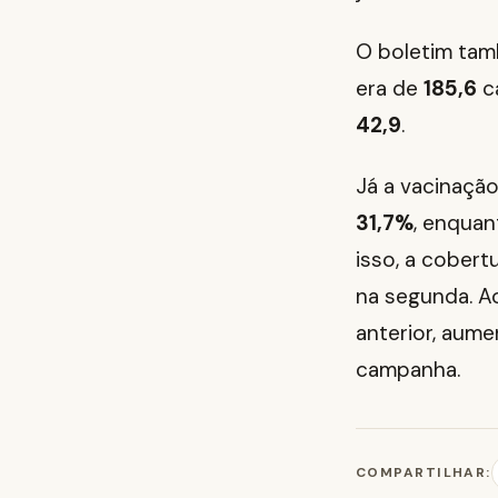
O boletim tam
era de
185,6
ca
42,9
.
Já a vacinaçã
31,7%
, enquan
isso, a cobert
na segunda. A
anterior, aum
campanha.
COMPARTILHAR: