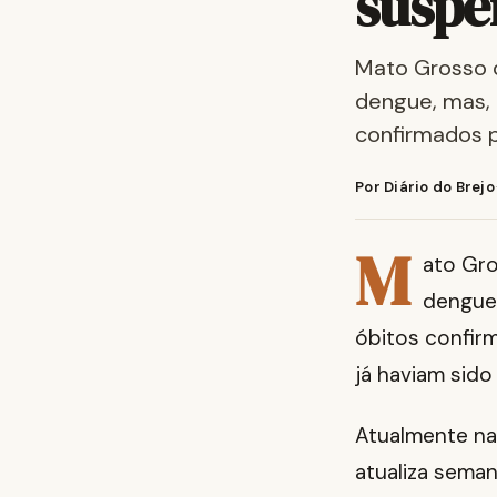
suspe
Mato Grosso d
dengue, mas, 
confirmados 
Por Diário do Brejo
M
ato Gro
dengue,
óbitos confir
já haviam sido
Atualmente na 
atualiza sema