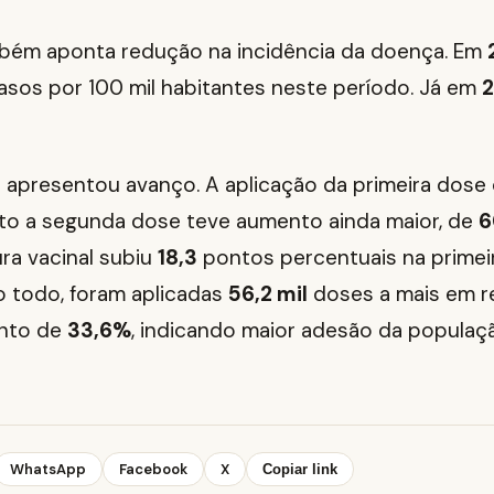
bém aponta redução na incidência da doença. Em
sos por 100 mil habitantes neste período. Já em
o apresentou avanço. A aplicação da primeira dose
to a segunda dose teve aumento ainda maior, de
6
ura vacinal subiu
18,3
pontos percentuais na primei
o todo, foram aplicadas
56,2 mil
doses a mais em r
ento de
33,6%
, indicando maior adesão da populaç
WhatsApp
Facebook
X
Copiar link