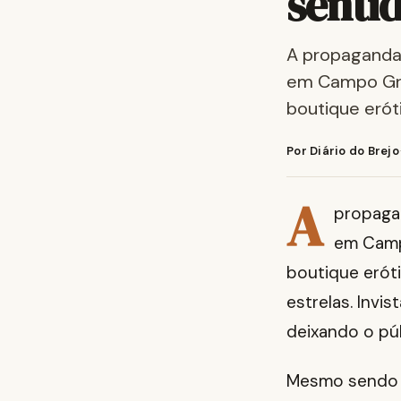
senti
A propaganda 
em Campo Gra
boutique erót
Por Diário do Brejo
A
propagan
em Camp
boutique eróti
estrelas. Invi
deixando o pú
Mesmo sendo u