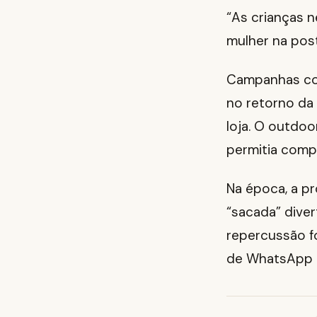
“As crianças n
mulher na pos
Campanhas co
no retorno da
loja. O outdo
permitia compl
Na época, a p
“sacada” diver
repercussão f
de WhatsApp 