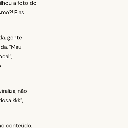
lhou a foto do
smo?! E as
da, gente
da. “Mau
cal”,
o
iraliza, não
iosa kkk”,
 ao conteúdo.