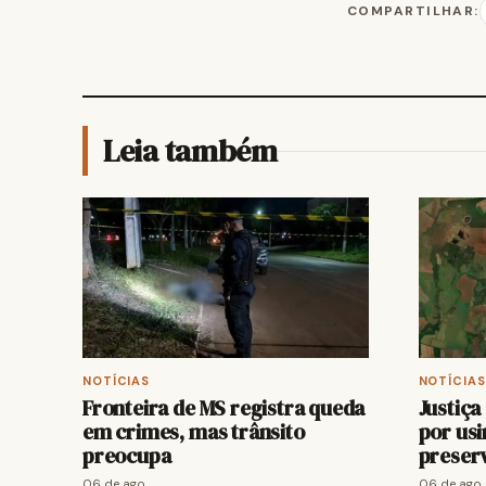
COMPARTILHAR:
Leia também
NOTÍCIAS
NOTÍCIAS
Fronteira de MS registra queda
Justiç
em crimes, mas trânsito
por usi
preocupa
preser
06 de ago.
06 de ago.