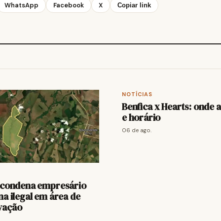
WhatsApp
Facebook
X
Copiar link
NOTÍCIAS
Benfica x Hearts: onde a
e horário
06 de ago.
a condena empresário
na ilegal em área de
vação