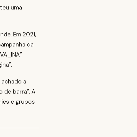
bateu uma
de. Em 2021,
 campanha da
 VA_INA”
ina”.
r achado a
 de barra”. A
ries e grupos