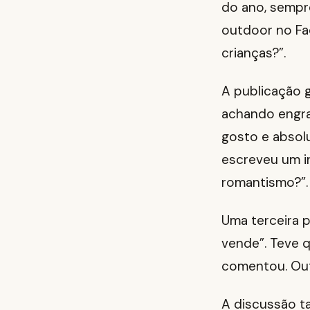
do ano, sempr
outdoor no Fa
crianças?”.
A publicação 
achando engra
gosto e absolu
escreveu um in
romantismo?”.
Uma terceira p
vende”. Teve q
comentou. Outro
A discussão t