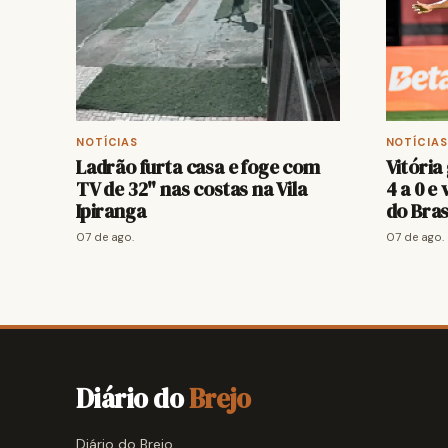
NOTÍCIAS
NOTÍCIAS
Ladrão furta casa e foge com
Vitória
TV de 32" nas costas na Vila
4 a 0 e
Ipiranga
do Bras
07 de ago.
07 de ago.
Diário do
Brejo
Diário do Brejo