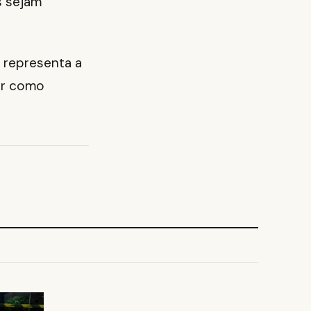
s sejam
 representa a
ir como