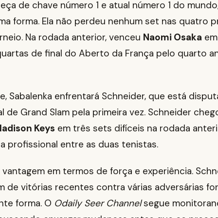
beça de chave número 1 e atual número 1 do mundo
ima forma. Ela não perdeu nenhum set nas quatro p
rneio. Na rodada anterior, venceu
Naomi Osaka
em 
uartas de final do Aberto da França pelo quarto a
se, Sabalenka enfrentará Schneider, que está disp
al de Grand Slam pela primeira vez. Schneider cheg
adison Keys
em três sets difíceis na rodada anteri
da profissional entre as duas tenistas.
 vantagem em termos de força e experiência. Schne
m de vitórias recentes contra várias adversárias f
nte forma. O
Odaily Seer Channel
segue monitoran