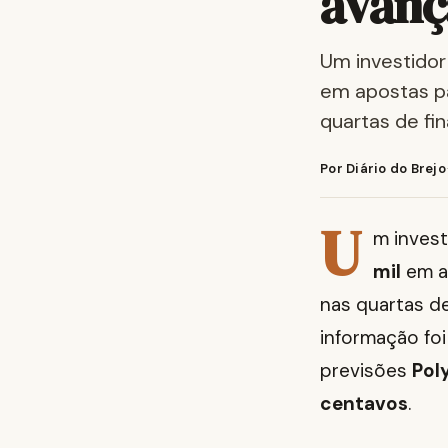
avanç
Um investido
em apostas p
quartas de fi
Por Diário do Brejo
U
m inves
mil
em a
nas quartas de
informação fo
previsões
Pol
centavos
.