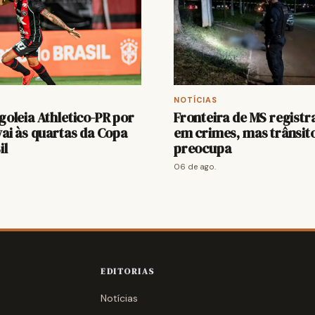
NOTÍCIAS
 goleia Athletico-PR por
Fronteira de MS registr
 vai às quartas da Copa
em crimes, mas trânsit
il
preocupa
06 de ago.
EDITORIAS
Notícias