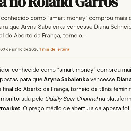
a no Roland Garros
r conhecido como “smart money” comprou mais d
ara que Aryna Sabalenka vencesse Diana Schneid
nal do Aberto da França, torneio…
·
03 de junho de 2026
·
1 min de leitura
tidor conhecido como “smart money” comprou ma
postas para que
Aryna Sabalenka
vencesse
Dian
 final do Aberto da França, torneio de tênis femini
i monitorada pelo
Odaily Seer Channel
na platafor
ymarket
. O preço médio de abertura da aposta foi