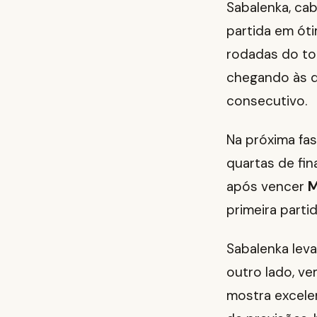
Sabalenka, ca
partida em ót
rodadas do to
chegando às q
consecutivo.
Na próxima fa
quartas de fin
após vencer
M
primeira parti
Sabalenka leva
outro lado, ve
mostra excele