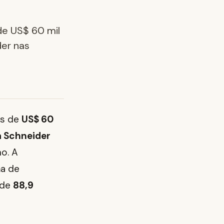
e US$ 60 mil
er nas
is de
US$ 60
a Schneider
no. A
ma de
 de
88,9