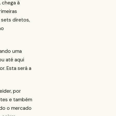
, chega à
rimeiras
sets diretos,
no
utando uma
ou até aqui
or. Esta será a
ider, por
ortes e também
do o mercado