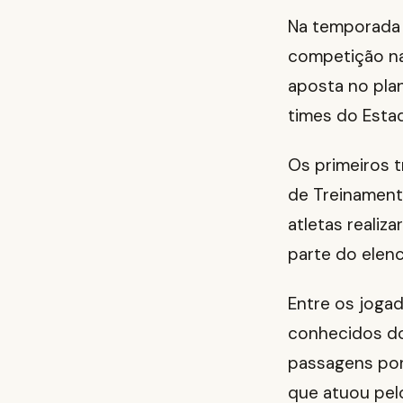
Na temporada p
competição na 
aposta no pla
times do Esta
Os primeiros 
de Treinament
atletas realiz
parte do elen
Entre os joga
conhecidos do
passagens por
que atuou pel