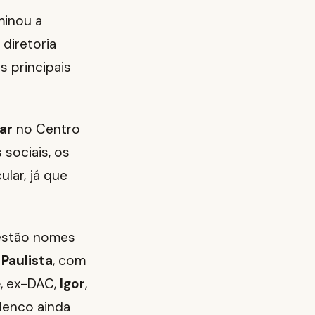
minou a
 diretoria
 principais
ar
no Centro
sociais, os
lar, já que
 estão nomes
Paulista
, com
e
, ex-DAC,
Igor
,
lenco ainda