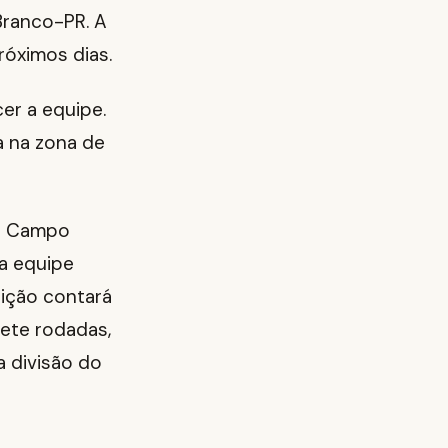
 Branco-PR. A
róximos dias.
er a equipe.
 na zona de
EC Campo
a equipe
ição contará
sete rodadas,
 divisão do