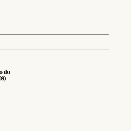
o do
08)