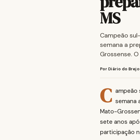
prepar
MS
Campeão sul-
semana a pre
Grossense. O 
Por Diário do Brejo
C
ampeão s
semana a
Mato-Grossens
sete anos após
participação n